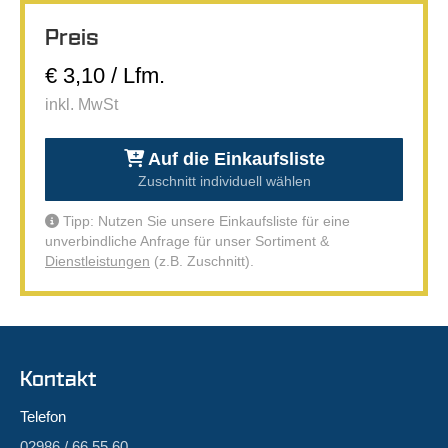
Preis
€ 3,10 / Lfm.
inkl. MwSt
Auf die Einkaufsliste
Zuschnitt individuell wählen
Tipp: Nutzen Sie unsere Einkaufsliste für eine
unverbindliche Anfrage für unser Sortiment &
Dienstleistungen
(z.B. Zuschnitt).
Kontakt
Telefon
02986 / 66 55 60