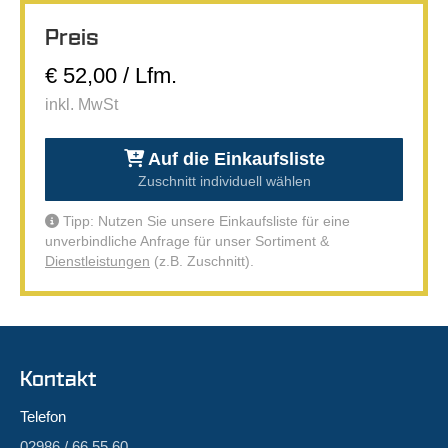
Preis
€ 52,00 / Lfm.
inkl. MwSt
Auf die Einkaufsliste
Zuschnitt individuell wählen
Tipp: Nutzen Sie unsere Einkaufsliste für eine
unverbindliche Anfrage für unser Sortiment &
Dienstleistungen
(z.B. Zuschnitt).
Kontakt
Telefon
02986 / 66 55 60