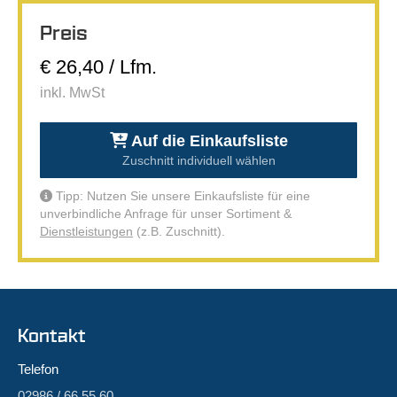
Preis
€ 26,40 / Lfm.
inkl. MwSt
Auf die Einkaufsliste
Zuschnitt individuell wählen
Tipp: Nutzen Sie unsere Einkaufsliste für eine
unverbindliche Anfrage für unser Sortiment &
Dienstleistungen
(z.B. Zuschnitt).
Kontakt
Telefon
02986 / 66 55 60