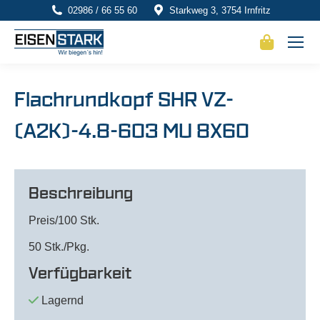
02986 / 66 55 60
Starkweg 3, 3754 Irnfritz
Flachrundkopf SHR VZ-
(A2K)-4.8-603 MU 8X60
Beschreibung
Preis/100 Stk.
50 Stk./Pkg.
Verfügbarkeit
Lagernd