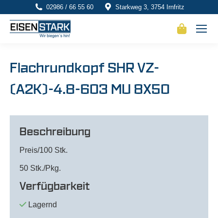
02986 / 66 55 60
Starkweg 3, 3754 Irnfritz
Flachrundkopf SHR VZ-
(A2K)-4.8-603 MU 8X50
Beschreibung
Preis/100 Stk.
50 Stk./Pkg.
Verfügbarkeit
Lagernd