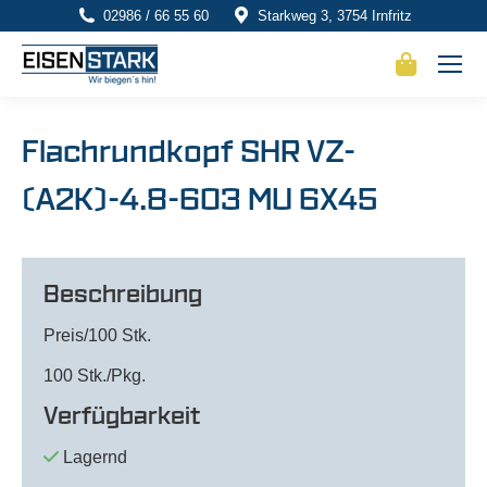
02986 / 66 55 60
Starkweg 3, 3754 Irnfritz
Flachrundkopf SHR VZ-
(A2K)-4.8-603 MU 6X45
Beschreibung
Preis/100 Stk.
100 Stk./Pkg.
Verfügbarkeit
Lagernd