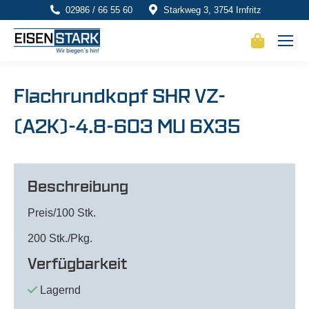
02986 / 66 55 60
Starkweg 3, 3754 Irnfritz
Flachrundkopf SHR VZ-
(A2K)-4.8-603 MU 6X35
Beschreibung
Preis/100 Stk.
200 Stk./Pkg.
Verfügbarkeit
Lagernd