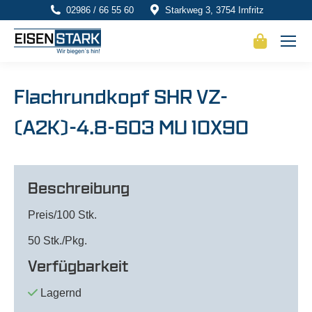
02986 / 66 55 60
Starkweg 3, 3754 Irnfritz
Flachrundkopf SHR VZ-
(A2K)-4.8-603 MU 10X90
Beschreibung
Preis/100 Stk.
50 Stk./Pkg.
Verfügbarkeit
Lagernd