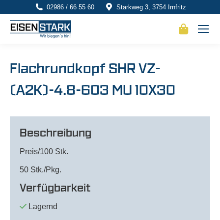
02986 / 66 55 60
Starkweg 3, 3754 Irnfritz
Flachrundkopf SHR VZ-
(A2K)-4.8-603 MU 10X30
Beschreibung
Preis/100 Stk.
50 Stk./Pkg.
Verfügbarkeit
Lagernd