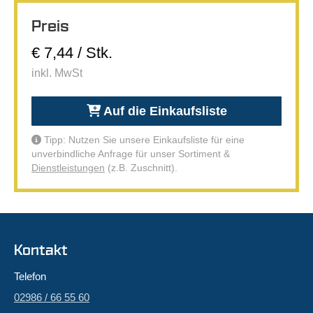
Preis
€ 7,44 / Stk.
inkl. MwSt
Auf die Einkaufsliste
Tipp: Nutzen Sie unsere Einkaufsliste für eine
unverbindliche Anfrage für unser Sortiment &
Dienstleistungen
(z.B. Zuschnitt).
Kontakt
Telefon
02986 / 66 55 60