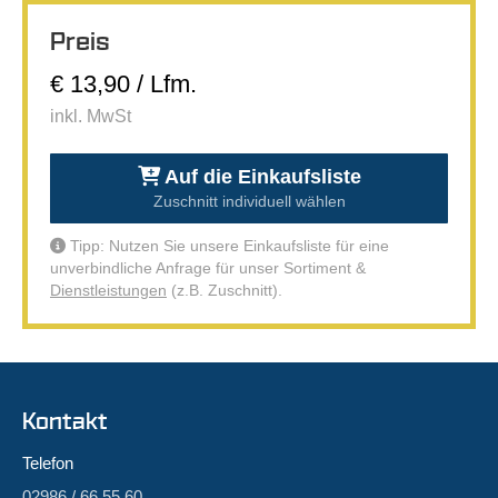
Preis
€ 13,90 / Lfm.
inkl. MwSt
Auf die Einkaufsliste
Zuschnitt individuell wählen
Tipp: Nutzen Sie unsere Einkaufsliste für eine
unverbindliche Anfrage für unser Sortiment &
Dienstleistungen
(z.B. Zuschnitt).
Kontakt
Telefon
02986 / 66 55 60