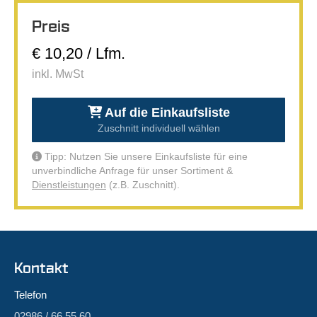
Preis
€ 10,20 / Lfm.
inkl. MwSt
Auf die Einkaufsliste
Zuschnitt individuell wählen
Tipp: Nutzen Sie unsere Einkaufsliste für eine
unverbindliche Anfrage für unser Sortiment &
Dienstleistungen
(z.B. Zuschnitt).
Kontakt
Telefon
02986 / 66 55 60