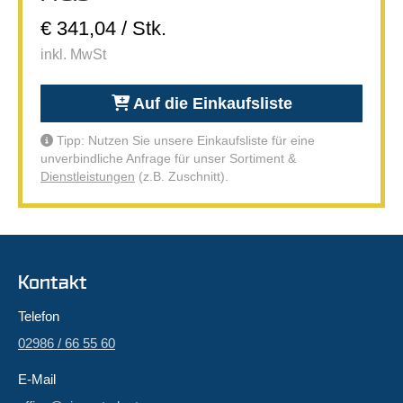
€ 341,04 / Stk.
inkl. MwSt
Auf die Einkaufsliste
Tipp: Nutzen Sie unsere Einkaufsliste für eine
unverbindliche Anfrage für unser Sortiment &
Dienstleistungen
(z.B. Zuschnitt).
Kontakt
Telefon
02986 / 66 55 60
E-Mail