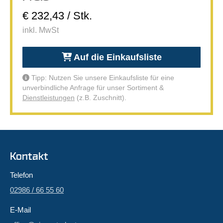
€ 232,43 / Stk.
inkl. MwSt
Auf die Einkaufsliste
Tipp: Nutzen Sie unsere Einkaufsliste für eine
unverbindliche Anfrage für unser Sortiment &
Dienstleistungen
(z.B. Zuschnitt).
Kontakt
Telefon
02986 / 66 55 60
E-Mail