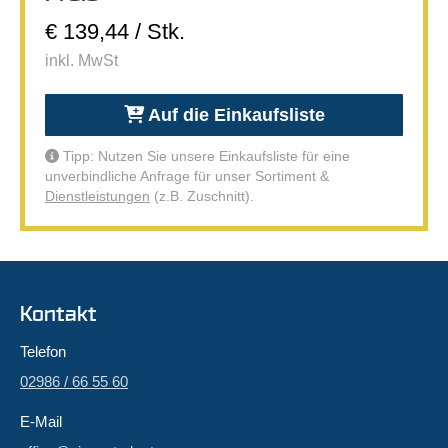
€ 139,44 / Stk.
inkl. MwSt
Auf die Einkaufsliste
Tipp: Nutzen Sie unsere Einkaufsliste für eine
unverbindliche Anfrage für unser Sortiment &
Dienstleistungen
(z.B. Zuschnitt).
Kontakt
Telefon
02986 / 66 55 60
E-Mail