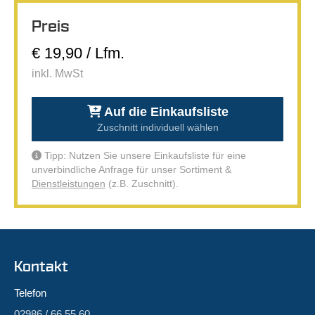
Preis
€ 19,90 / Lfm.
inkl. MwSt
Auf die Einkaufsliste
Zuschnitt individuell wählen
Tipp: Nutzen Sie unsere Einkaufsliste für eine
unverbindliche Anfrage für unser Sortiment &
Dienstleistungen
(z.B. Zuschnitt).
Kontakt
Telefon
02986 / 66 55 60