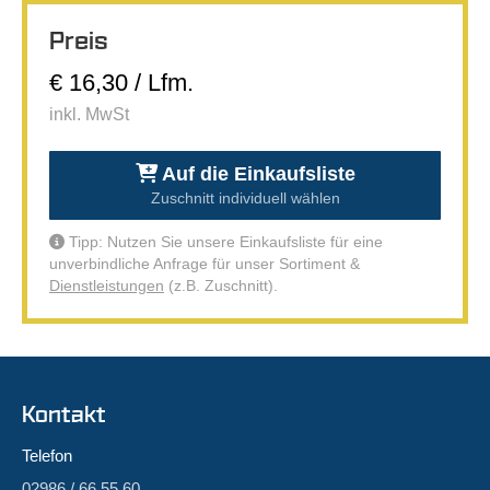
Preis
€ 16,30 / Lfm.
inkl. MwSt
Auf die Einkaufsliste
Zuschnitt individuell wählen
Tipp: Nutzen Sie unsere Einkaufsliste für eine
unverbindliche Anfrage für unser Sortiment &
Dienstleistungen
(z.B. Zuschnitt).
Kontakt
Telefon
02986 / 66 55 60