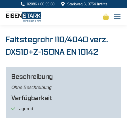
02986 / 66 55 60
Starkweg 3, 3754 Irnfritz
Faltstegrohr 110/4040 verz.
DX51D+Z-150NA EN 10142
Beschreibung
Ohne Beschreibung
Verfügbarkeit
Lagernd