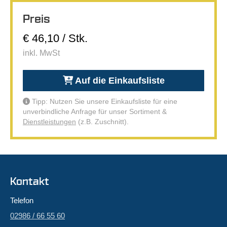
Preis
€ 46,10 / Stk.
inkl. MwSt
Auf die Einkaufsliste
Tipp: Nutzen Sie unsere Einkaufsliste für eine
unverbindliche Anfrage für unser Sortiment &
Dienstleistungen
(z.B. Zuschnitt).
Kontakt
Telefon
02986 / 66 55 60