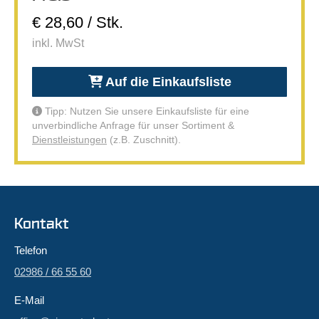
€ 28,60 / Stk.
inkl. MwSt
Auf die Einkaufsliste
Tipp: Nutzen Sie unsere Einkaufsliste für eine
unverbindliche Anfrage für unser Sortiment &
Dienstleistungen
(z.B. Zuschnitt).
Kontakt
Telefon
02986 / 66 55 60
E-Mail