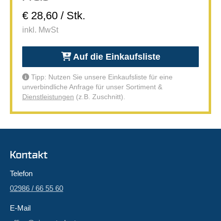
€ 28,60 / Stk.
inkl. MwSt
Auf die Einkaufsliste
Tipp: Nutzen Sie unsere Einkaufsliste für eine
unverbindliche Anfrage für unser Sortiment &
Dienstleistungen
(z.B. Zuschnitt).
Kontakt
Telefon
02986 / 66 55 60
E-Mail