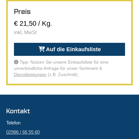
Preis
€ 21,50 / Kg.
inkl. MwSt
Auf die Einkaufsliste
Tipp: Nutzen Sie unsere Einkaufsliste für eine
unverbindliche Anfrage für unser Sortiment &
Dienstleistungen
(z.B. Zuschnitt).
Kontakt
Telefon
02986 / 66 55 60