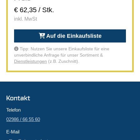
€ 62,35 / Stk.
inkl. MwSt
Auf die Einkaufsliste
Tipp: Nutzen Sie unsere Einkaufsliste für eine
unverbindliche Anfrage für unser Sortiment &
Dienstleistungen
(z.B. Zuschnitt).
Kontakt
Telefon
02986 / 66 55 60
E-Mail