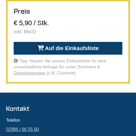
Preis
€ 5,90 / Stk.
inkl. MwSt
Auf die Einkaufsliste
Tipp: Nutzen Sie unsere Einkaufsliste für eine
unverbindliche Anfrage für unser Sortiment &
Dienstleistungen
(z.B. Zuschnitt).
Kontakt
Telefon
02986 / 66 55 60