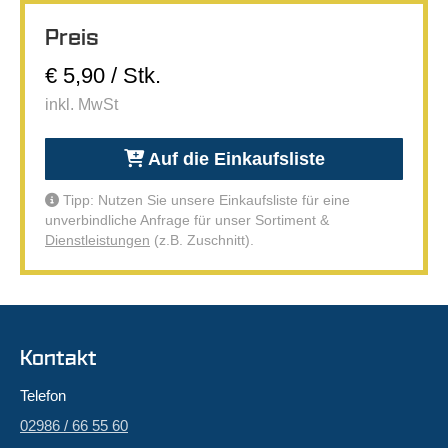
Preis
€ 5,90 / Stk.
inkl. MwSt
Auf die Einkaufsliste
Tipp: Nutzen Sie unsere Einkaufsliste für eine
unverbindliche Anfrage für unser Sortiment &
Dienstleistungen
(z.B. Zuschnitt).
Kontakt
Telefon
02986 / 66 55 60