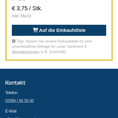
€ 3,75 / Stk.
inkl. MwSt
Auf die Einkaufsliste
Tipp: Nutzen Sie unsere Einkaufsliste für eine
unverbindliche Anfrage für unser Sortiment &
Dienstleistungen
(z.B. Zuschnitt).
Kontakt
Telefon
02986 / 66 55 60
E-Mail