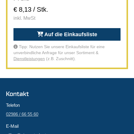
€ 8,13 / Stk.
inkl. MwSt
Auf die Einkaufsliste
Tipp: Nutzen Sie unsere Einkaufsliste für eine
unverbindliche Anfrage für unser Sortiment &
Dienstleistungen
(z.B. Zuschnitt).
Kontakt
Telefon
02986 / 66 55 60
E-Mail