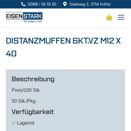
02986 / 66 55 60
Starkweg 3, 3754 Irnfritz
DISTANZMUFFEN 6KT.VZ M12 X
40
Beschreibung
Preis/100 Stk.
50 Stk./Pkg.
Verfügbarkeit
Lagernd