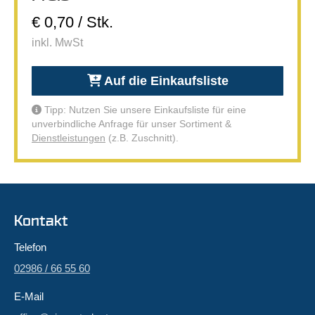
€ 0,70 / Stk.
inkl. MwSt
Auf die Einkaufsliste
Tipp: Nutzen Sie unsere Einkaufsliste für eine
unverbindliche Anfrage für unser Sortiment &
Dienstleistungen
(z.B. Zuschnitt).
Kontakt
Telefon
02986 / 66 55 60
E-Mail