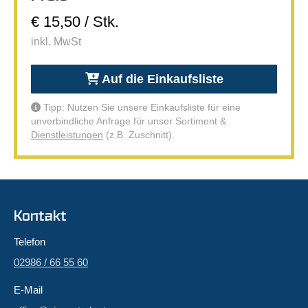
€ 15,50 / Stk.
inkl. MwSt
Auf die Einkaufsliste
Tipp: Nutzen Sie unsere Einkaufsliste für eine
unverbindliche Anfrage für unser Sortiment &
Dienstleistungen
(z.B. Zuschnitt).
Kontakt
Telefon
02986 / 66 55 60
E-Mail