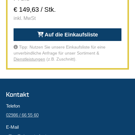
€ 149,63 / Stk.
inkl. MwSt
Auf die Einkaufsliste
Tipp: Nutzen Sie unsere Einkaufsliste für eine
unverbindliche Anfrage für unser Sortiment &
Dienstleistungen
(z.B. Zuschnitt).
Kontakt
Telefon
02986 / 66 55 60
E-Mail