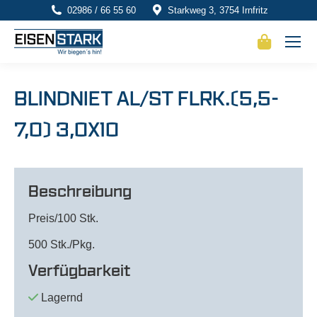
02986 / 66 55 60
Starkweg 3, 3754 Irnfritz
BLINDNIET AL/ST FLRK.(5,5-
7,0) 3,0X10
Beschreibung
Preis/100 Stk.
500 Stk./Pkg.
Verfügbarkeit
Lagernd