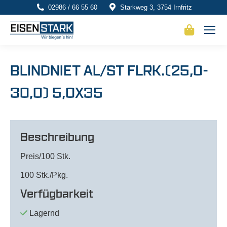
02986 / 66 55 60
Starkweg 3, 3754 Irnfritz
BLINDNIET AL/ST FLRK.(25,0-
30,0) 5,0X35
Beschreibung
Preis/100 Stk.
100 Stk./Pkg.
Verfügbarkeit
Lagernd