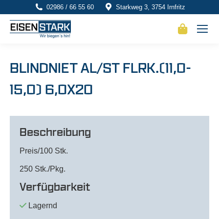
02986 / 66 55 60
Starkweg 3, 3754 Irnfritz
BLINDNIET AL/ST FLRK.(11,0-
15,0) 6,0X20
Beschreibung
Preis/100 Stk.
250 Stk./Pkg.
Verfügbarkeit
Lagernd