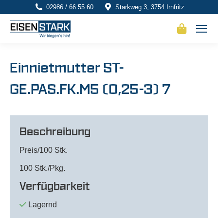
02986 / 66 55 60
Starkweg 3, 3754 Irnfritz
Einnietmutter ST-
GE.PAS.FK.M5 (0,25-3) 7
Beschreibung
Preis/100 Stk.
100 Stk./Pkg.
Verfügbarkeit
Lagernd