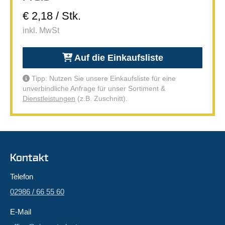
€ 2,18 / Stk.
inkl. MwSt
Auf die Einkaufsliste
Tipp: Nutzen Sie unsere Einkaufsliste für eine
unverbindliche Anfrage für unser Sortiment &
Dienstleistungen
(z.B. Zuschnitt).
Kontakt
Telefon
02986 / 66 55 60
E-Mail