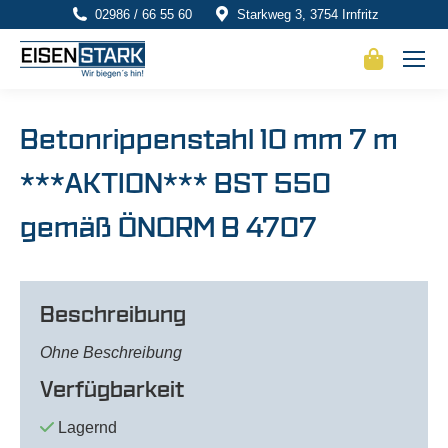
02986 / 66 55 60
Starkweg 3, 3754 Irnfritz
Betonrippenstahl 10 mm 7 m
***AKTION*** BST 550
gemäß ÖNORM B 4707
Beschreibung
Ohne Beschreibung
Verfügbarkeit
Lagernd