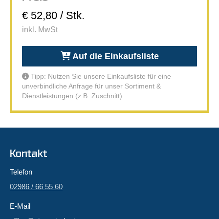
€ 52,80 / Stk.
inkl. MwSt
Auf die Einkaufsliste
Tipp: Nutzen Sie unsere Einkaufsliste für eine
unverbindliche Anfrage für unser Sortiment &
Dienstleistungen
(z.B. Zuschnitt).
Kontakt
Telefon
02986 / 66 55 60
E-Mail