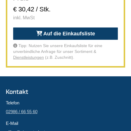
€ 30,42 / Stk.
inkl. MwSt
Auf die Einkaufsliste
Tipp: Nutzen Sie unsere Einkaufsliste für eine
unverbindliche Anfrage für unser Sortiment &
Dienstleistungen
(z.B. Zuschnitt).
Kontakt
Telefon
02986 / 66 55 60
E-Mail