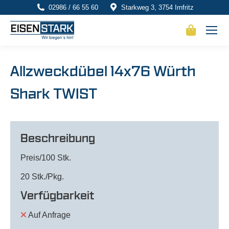
02986 / 66 55 60
Starkweg 3, 3754 Irnfritz
Allzweckdübel 14x76 Würth
Shark TWIST
Beschreibung
Preis/100 Stk.
20 Stk./Pkg.
Verfügbarkeit
Auf Anfrage