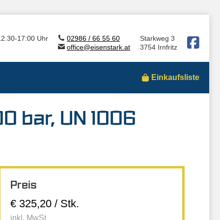
12.30-17:00 Uhr
02986 / 66 55 60
Starkweg 3
office@eisenstark.at
3754 Irnfritz
Einkaufsliste
00 bar, UN 1006
Preis
€ 325,20 / Stk.
inkl. MwSt