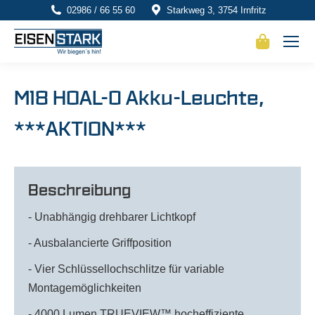
02986 / 66 55 60
Starkweg 3, 3754 Irnfritz
M18 HOAL-0 Akku-Leuchte,
***AKTION***
Beschreibung
- Unabhängig drehbarer Lichtkopf
- Ausbalancierte Griffposition
- Vier Schlüssellochschlitze für variable
Montagemöglichkeiten
- 4000 Lumen TRUEVIEW™ hocheffiziente