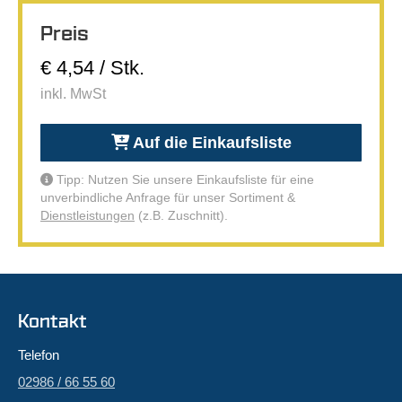
Preis
€ 4,54 / Stk.
inkl. MwSt
Auf die Einkaufsliste
Tipp: Nutzen Sie unsere Einkaufsliste für eine
unverbindliche Anfrage für unser Sortiment &
Dienstleistungen
(z.B. Zuschnitt).
Kontakt
Telefon
02986 / 66 55 60