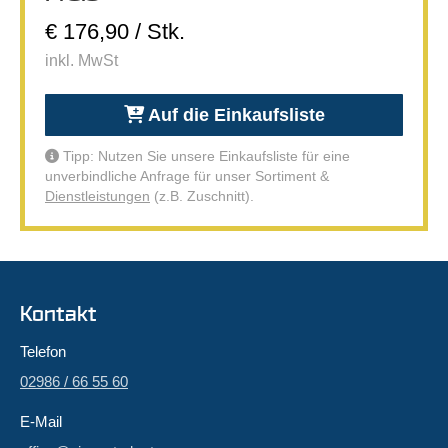
€ 176,90 / Stk.
inkl. MwSt
Auf die Einkaufsliste
Tipp: Nutzen Sie unsere Einkaufsliste für eine
unverbindliche Anfrage für unser Sortiment &
Dienstleistungen
(z.B. Zuschnitt).
Kontakt
Telefon
02986 / 66 55 60
E-Mail