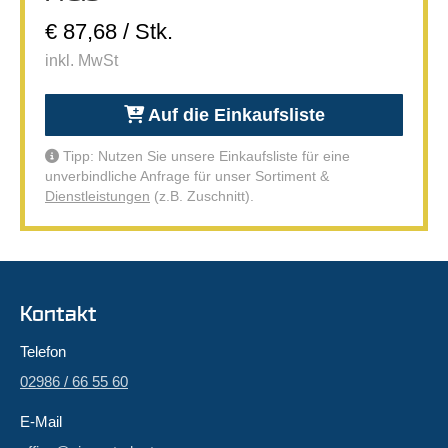
€ 87,68 / Stk.
inkl. MwSt
Auf die Einkaufsliste
Tipp: Nutzen Sie unsere Einkaufsliste für eine
unverbindliche Anfrage für unser Sortiment &
Dienstleistungen
(z.B. Zuschnitt).
Kontakt
Telefon
02986 / 66 55 60
E-Mail