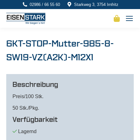
02986 / 66 55 60
Starkweg 3, 3754 Irnfritz
6KT-STOP-Mutter-985-8-
SW19-VZ(A2K)-M12X1
Beschreibung
Preis/100 Stk.
50 Stk./Pkg.
Verfügbarkeit
Lagernd