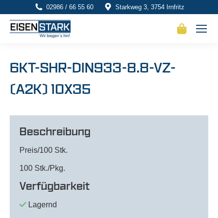
02986 / 66 55 60
Starkweg 3, 3754 Irnfritz
6KT-SHR-DIN933-8.8-VZ-
(A2K) 10X35
Beschreibung
Preis/100 Stk.
100 Stk./Pkg.
Verfügbarkeit
Lagernd