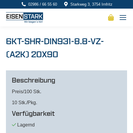
02986 / 66 55 60
Starkweg 3, 3754 Irnfritz
6KT-SHR-DIN931-8.8-VZ-
(A2K) 20X90
Beschreibung
Preis/100 Stk.
10 Stk./Pkg.
Verfügbarkeit
Lagernd