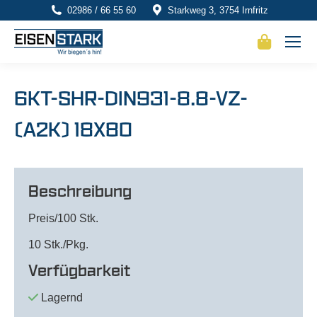
02986 / 66 55 60
Starkweg 3, 3754 Irnfritz
6KT-SHR-DIN931-8.8-VZ-
(A2K) 18X80
Beschreibung
Preis/100 Stk.
10 Stk./Pkg.
Verfügbarkeit
Lagernd