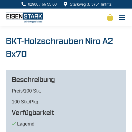
02986 / 66 55 60
Starkweg 3, 3754 Irnfritz
6KT-Holzschrauben Niro A2
8x70
Beschreibung
Preis/100 Stk.
100 Stk./Pkg.
Verfügbarkeit
Lagernd