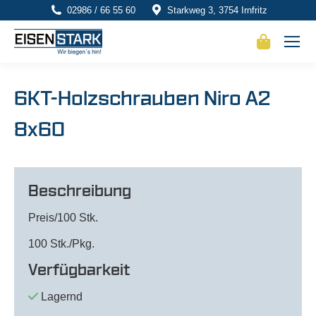
02986 / 66 55 60
Starkweg 3, 3754 Irnfritz
6KT-Holzschrauben Niro A2
8x60
Beschreibung
Preis/100 Stk.
100 Stk./Pkg.
Verfügbarkeit
Lagernd